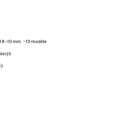
ar) 8–10 mm ~10 modele
lecții
r)