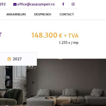
 292
office@casacumperi.ro
ANSAMBLURI
DESPRE NOI
CONTACT
r
148.300
€
+ TVA
1.235
/ mp
€
2027