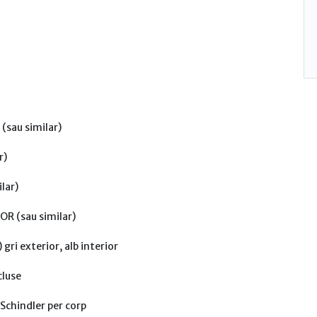
(sau similar)
r)
lar)
OR (sau similar)
gri exterior, alb interior
cluse
 Schindler per corp