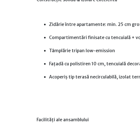
Zidărie între apartamente: min. 25 cm gr
Compartimentări finisate cu tencuială + vo
Tâmplărie tripan low-emission
Fațadă cu polistiren 10 cm, tencuială decora
Acoperiș tip terasă necirculabilă, izolat ter
Facilități ale ansamblului