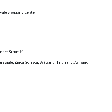
rivale Shopping Center
Kinder Strumff
 Caragiale, Zinca Golescu, Brătianu, Teiuleanu, Armand