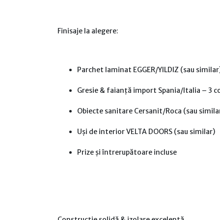
Finisaje la alegere:
Parchet laminat EGGER/YILDIZ (sau simil
Gresie & faianță import Spania/Italia – 3 co
Obiecte sanitare Cersanit/Roca (sau simila
Uși de interior VELTA DOORS (sau similar)
Prize și întrerupătoare incluse
Construcție solidă & izolare excelentă