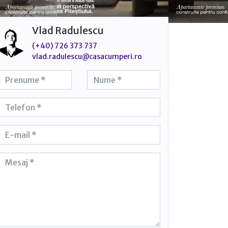
Vlad Radulescu
(+40) 726 373 737
vlad.radulescu@casacumperi.ro