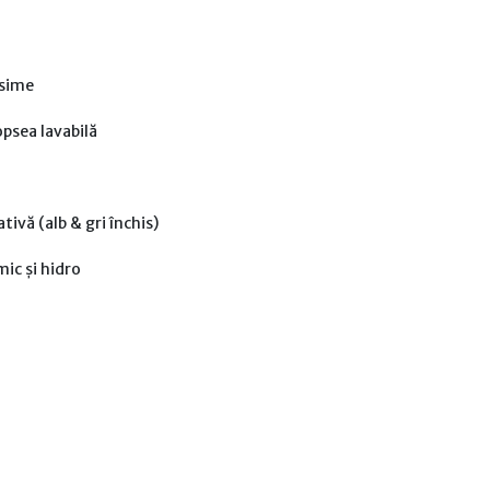
osime
psea lavabilă
tivă (alb & gri închis)
mic și hidro