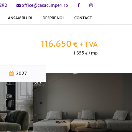
 292
office@casacumperi.ro
ANSAMBLURI
DESPRE NOI
CONTACT
116.650
€
+ TVA
1.355
/ mp
€
2027