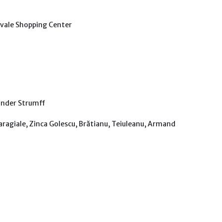
rivale Shopping Center
Kinder Strumff
 Caragiale, Zinca Golescu, Brătianu, Teiuleanu, Armand