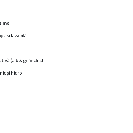
osime
psea lavabilă
tivă (alb & gri închis)
mic și hidro