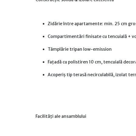
Zidărie între apartamente: min. 25 cm gr
Compartimentări finisate cu tencuială + vo
Tâmplărie tripan low-emission
Fațadă cu polistiren 10 cm, tencuială decora
Acoperiș tip terasă necirculabilă, izolat ter
Facilități ale ansamblului