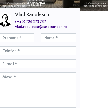
Vlad Radulescu
(+40) 726 373 737
vlad.radulescu@casacumperi.ro