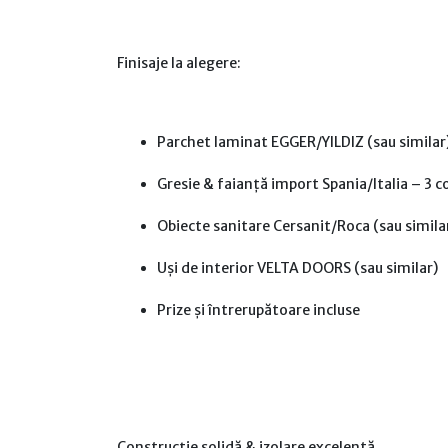
Finisaje la alegere:
Parchet laminat EGGER/YILDIZ (sau simil
Gresie & faianță import Spania/Italia – 3 co
Obiecte sanitare Cersanit/Roca (sau simila
Uși de interior VELTA DOORS (sau similar)
Prize și întrerupătoare incluse
Construcție solidă & izolare excelentă