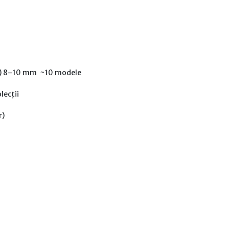
ar) 8–10 mm ~10 modele
lecții
r)