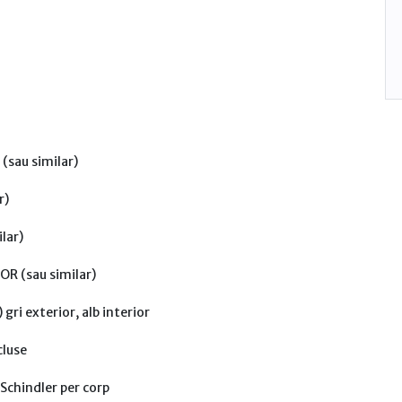
(sau similar)
r)
lar)
OR (sau similar)
gri exterior, alb interior
cluse
 Schindler per corp